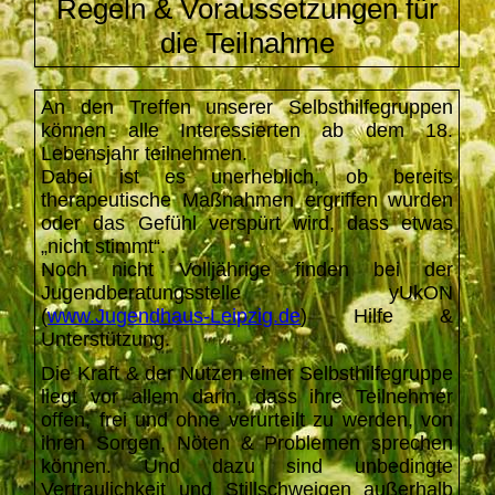
Regeln & Voraussetzungen für
die Teilnahme
An den Treffen unserer Selbsthilfegruppen
können alle Interessierten ab dem 18.
Lebensjahr teilnehmen.
Dabei ist es unerheblich, ob bereits
therapeutische Maßnahmen ergriffen wurden
oder das Gefühl verspürt wird, dass etwas
„nicht stimmt“.
Noch nicht Volljährige finden bei der
Jugendberatungsstelle yUkON
(
www.Jugendhaus-Leipzig.de
) Hilfe &
Unterstützung.
Die Kraft & der Nutzen einer Selbsthilfegruppe
liegt vor allem darin, dass ihre Teilnehmer
offen, frei und ohne verurteilt zu werden, von
ihren Sorgen, Nöten & Problemen sprechen
können. Und dazu sind unbedingte
Vertraulichkeit und Stillschweigen außerhalb