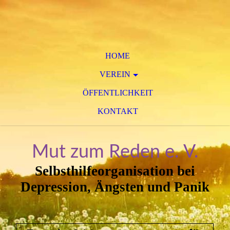
HOME
VEREIN
ÖFFENTLICHKEIT
KONTAKT
Mut zum Reden e. V.
Selbsthilfeorganisation bei
Depression, Ängsten und Panik