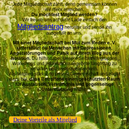
Jede Mitgliedschaft zählt, denn gemeinsam können
wir mehr erreichen.
Du möchtest Mitglied werden?
Wir freuen uns auf dich! Lade einfach den
Mitgliedsantrag
herunter und sende ihn
ausgefüllt an uns.
Mit einer Mitgliedschaft bei Mut zum Reden e. V.
unterstützt du Menschen mit Depressionen,
Angststörungen und Panik auf ihrem Weg aus der
Isolation.
Du hilfst dabei, unsere Selbsthilfegruppen,
Workshops und Informationsangebote langfristig zu
erhalten und weiterzuentwickeln.
Als Mitglied stärkst du unsere Gemeinschaft und trägst
dazu bei,
dass Betroffene einen geschü
tzten Raum
für Austausch, Verständnis und gegenseitige
Unterstützung
finden.
Deine Vorteile als Mitglied