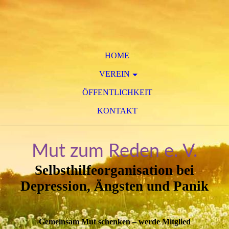
HOME
VEREIN
ÖFFENTLICHKEIT
KONTAKT
Mut zum Reden e. V.
Selbsthilfeorganisation bei
Depression, Ängsten und Panik
Gemeinsam Mut schenken – werde Mitglied