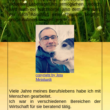
aktuellen Lebensgefühls ermöglichen. Jedoch
wird auch der Nachsorge, also dem Zeitraum,
der nach Abschluß einer Therapie beginnt,
große Aufmerksamkeit geschenkt.
copyright by Jens
Meinhardt
Viele Jahre meines Berufslebens habe ich mit
Menschen gearbeitet.
Ich war in verschiedenen Bereichen der
Wirtschaft für sie beratend tätig.