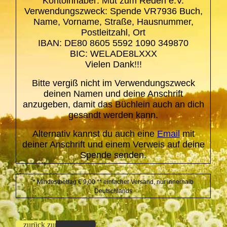
Kontoinhaber: Mut zum Reden e.V.
Verwendungszweck: Spende VR7936 Buch,
Name, Vorname, Straße, Hausnummer,
Postleitzahl, Ort
IBAN: DE80 8605 5592 1090 349870
BIC: WELADE8LXXX
Vielen Dank!!!
Bitte vergiß nicht im Verwendungszweck
deinen Namen und deine Anschrift
anzugeben, damit das Büchlein auch an dich
gesandt werden kann.
Alternativ kannst du auch eine
Email
mit
deiner Anschrift und einem Verweis auf deine
Spende senden.
* Mindestbetrag € 9,00 ** einfacher Versand, nur innerhalb
Deutschlands
zurück zur Startseite