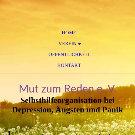
HOME
VEREIN
ÖFFENTLICHKEIT
KONTAKT
Mut zum Reden e. V.
Selbsthilfeorganisation bei
Depression, Ängsten und Panik