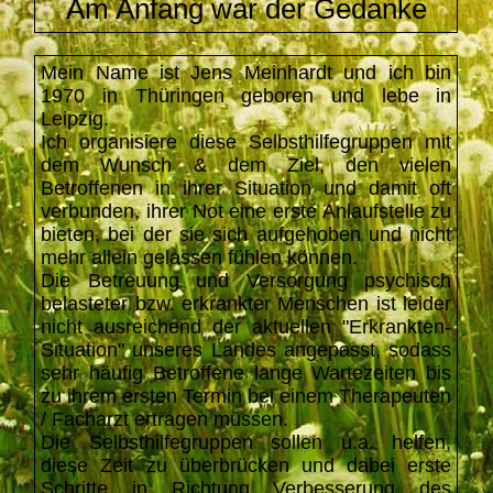
Am Anfang war der Gedanke
Mein Name ist Jens Meinhardt und ich bin
1970 in Thüringen geboren und lebe in
Leipzig.
Ich organisiere diese Selbsthilfegruppen mit
dem Wunsch & dem Ziel, den vielen
Betroffenen in ihrer Situation und damit oft
verbunden, ihrer Not eine erste Anlaufstelle zu
bieten, bei der sie sich aufgehoben und nicht
mehr allein gelassen fühlen können.
Die Betreuung und Versorgung psychisch
belasteter bzw. erkrankter Menschen ist leider
nicht ausreichend der aktuellen "Erkrankten-
Situation" unseres Landes angepasst, sodass
sehr häufig Betroffene lange Wartezeiten bis
zu ihrem ersten Termin bei einem Therapeuten
/ Facharzt ertragen müssen.
Die Selbsthilfegruppen sollen u.a. helfen,
diese Zeit zu überbrücken und dabei erste
Schritte in Richtung Verbesserung des