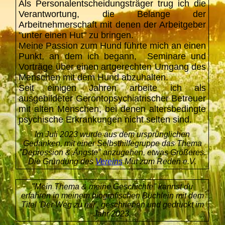
Als Personalentscheidungsträger trug ich die
Verantwortung, die Belange der
Arbeitnehmerschaft mit denen der Arbeitgeber
"unter einen Hut" zu bringen.
Meine Passion zum Hund führte mich an einen
Punkt, an dem ich begann, Seminare und
Vorträge über einen artgerechten Umgang des
Menschen mit dem Hund abzuhalten.
Seit einigen Jahren arbeite ich als
ausgebildeter Gerontopsychiatrischer Betreuer
mit alten Menschen, bei denen altersbedingte
psychische Erkrankungen nicht selten sind.
Im Juli 2023 wurde aus dem ursprünglichen
Gedanken, mit einer Selbsthilfegruppe das Thema
"Depression & Ängste" anzugehen, etwas Größeres.
Die Gründung des
Vereins
Mut zum Reden e.V.
"Mein Thema & meine Geschichte" kannst du
erfahren in meinem biografischen Büchlein mit dem
Titel 'Der Weg zu mir', geschrieben und gedruckt im
Jahr 2023.